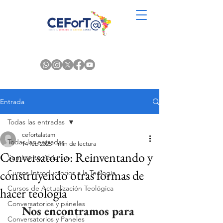
Entrada
Todas las entradas
cefortalatam
Todas las entradas
14 feb 2025
1 min de lectura
Conversatorio: Reinventando y
Seminarios Abiertos
construyendo otras formas de
Cursos Introductorios a la Teología
Cursos de Actualización Teológica
hacer teología
Conversatorios y páneles
Nos encontramos para 
Conversatorios y Paneles