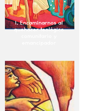
I. Encaminarnos al
quehacer teológico
comunitario y
emancipador