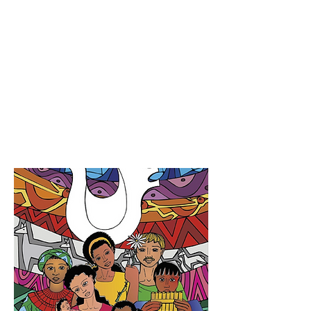
Docentes
Mtro. José Luis Franco
Mtra. Miren Suriñe Fresán
Dr. José de J. Legorreta
Mtro. Juan Carlos Lopéz
Mtro. Armando Noguez
Dr. Ernesto Palafox
Mtra. Lucila Servitje