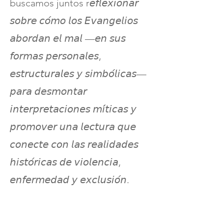
buscamos juntos r𝘦𝘧𝘭𝘦𝘹𝘪𝘰𝘯𝘢𝘳
𝘴𝘰𝘣𝘳𝘦 𝘤𝘰́𝘮𝘰 𝘭𝘰𝘴 𝘌𝘷𝘢𝘯𝘨𝘦𝘭𝘪𝘰𝘴
𝘢𝘣𝘰𝘳𝘥𝘢𝘯 𝘦𝘭 𝘮𝘢𝘭 —𝘦𝘯 𝘴𝘶𝘴
𝘧𝘰𝘳𝘮𝘢𝘴 𝘱𝘦𝘳𝘴𝘰𝘯𝘢𝘭𝘦𝘴,
𝘦𝘴𝘵𝘳𝘶𝘤𝘵𝘶𝘳𝘢𝘭𝘦𝘴 𝘺 𝘴𝘪𝘮𝘣𝘰́𝘭𝘪𝘤𝘢𝘴—
𝘱𝘢𝘳𝘢 𝘥𝘦𝘴𝘮𝘰𝘯𝘵𝘢𝘳
𝘪𝘯𝘵𝘦𝘳𝘱𝘳𝘦𝘵𝘢𝘤𝘪𝘰𝘯𝘦𝘴 𝘮𝘪́𝘵𝘪𝘤𝘢𝘴 𝘺
𝘱𝘳𝘰𝘮𝘰𝘷𝘦𝘳 𝘶𝘯𝘢 𝘭𝘦𝘤𝘵𝘶𝘳𝘢 𝘲𝘶𝘦
𝘤𝘰𝘯𝘦𝘤𝘵𝘦 𝘤𝘰𝘯 𝘭𝘢𝘴 𝘳𝘦𝘢𝘭𝘪𝘥𝘢𝘥𝘦𝘴
𝘩𝘪𝘴𝘵𝘰́𝘳𝘪𝘤𝘢𝘴 𝘥𝘦 𝘷𝘪𝘰𝘭𝘦𝘯𝘤𝘪𝘢,
𝘦𝘯𝘧𝘦𝘳𝘮𝘦𝘥𝘢𝘥 𝘺 𝘦𝘹𝘤𝘭𝘶𝘴𝘪𝘰́𝘯.