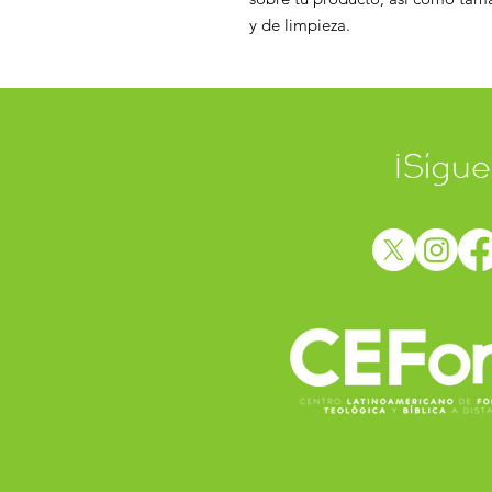
y de limpieza.
¡Sígue