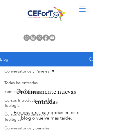
Blog
Conversatorios y Paneles
Todas las entradas
Próximamente nuevas
Seminarios Abiertos
entradas
Cursos Introductorios a la
Teología
Explora otras categorías en este
Cursos de Actualización
blog o vuelve más tarde.
Teológica
Conversatorios y páneles