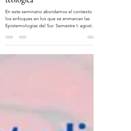
teológica
En este seminario abordamos el contexto y
los enfoques en los que se enmarcan las
Epistemologías del Sur. Semestre I: agosto –
diciembre 2023 Contextos de las
epistemologías del Sur Plataforma: zoom 24
de agosto Castro-Gómez, Santiago y
Grosfoguel, Ramón. (2007). Prólogo. Giro
decolonial, teoría crítica y pensamiento
heterárquico, en Santiago Castro-Gómez y
Ramón Grosfoguel (comp.), El giro
decolonial: reflexiones para una diversidad
epistémica más allá del capitalismo global