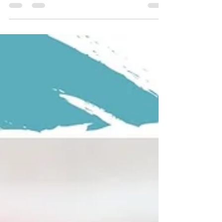
revisamos las propuestas de las
Epistemologías del Sur, con especial
atención en la propuesta de Boaventura de
Sousa Santos, como una de las muchas
propuestas de estas epistemologías.
Semestre II: Enero – mayo 2024. Boaventura y
las Epistemologías del Sur Walsh, Catherine.
(2009) ¿Son posibles unas ciencias
sociales/culturales otras? Reflexiones en
torno a las epistemologías decoloniales.
Nómadas, (16), pp. 102-113. Santos,
Boaventura (2010)